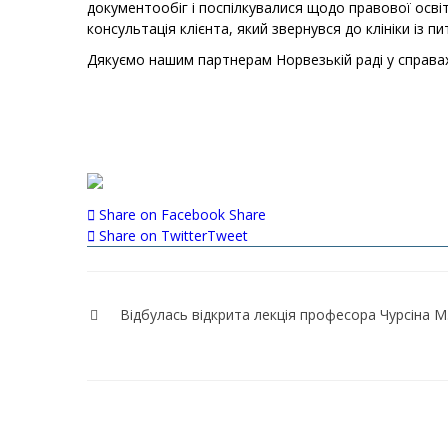
документообіг і поспілкувалися щодо правової освіт
консультація клієнта, який звернувся до клініки із 
Дякуємо нашим партнерам Норвезькій раді у справах 
Share on Facebook
Share
Share on Twitter
Tweet
Навігація
записів
Відбулась відкрита лекція професора Чурсіна М