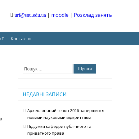
|
moodle
|
Розклад занять
urf@snu.edu.ua
ТАРНИХ І СОЦІАЛЬНИХ
а
Контакти
Пошук:
НЕДАВНІ ЗАПИСИ
Археологічний сезон-2026 завершився
новими науковими відкриттями
а
Підсумки кафедри публічного та
приватного права