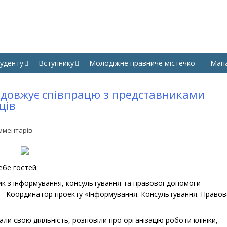
КУЛЬТЕТ ПРАВА, ГУМАНІ
СНУ ім. В. Даля
УК СНУ ІМ. В. ДАЛЯ
уденту
Вступнику
Молодіжне правниче містечко
Мап
одовжує співпрацю з представниками
ців
мментарів
ебе гостей.
ник з інформування, консультування та правової допомоги
н – Координатор проекту «Інформування. Консультування. Правов
ли свою діяльність, розповіли про організацію роботи клініки,