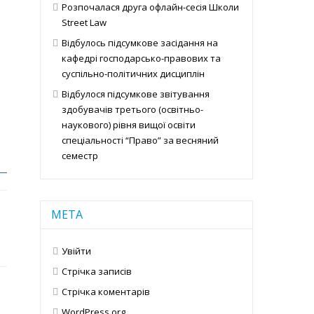
Розпочалася друга офлайн-сесія Школи
Street Law
Відбулось підсумкове засідання на
кафедрі господарсько-правових та
суспільно-політичних дисциплін
Відбулося підсумкове звітування
здобувачів третього (освітньо-
наукового) рівня вищої освіти
спеціальності “Право” за весняний
семестр
МЕТА
Увійти
Стрічка записів
Стрічка коментарів
WordPress.org