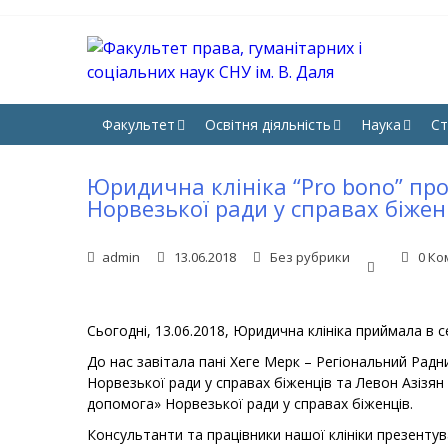
Skip
Skip
to
to
navigation
content
ФА
Юрфак 
НА
Факультет
Освітня діяльність
Наука
Ст
Юридична клініка “Pro bono” пр
Норвезької ради у справах біжен
admin
13.06.2018
Без рубрики
0 Ко
Сьогодні, 13.06.2018, Юридична клініка приймала в с
До нас завітала пані Хеге Мерк – Регіональний Рад
Норвезької ради у справах біженців та Левон Азізя
допомога» Норвезької ради у справах біженців.
Консультанти та працівники нашої клініки презентува