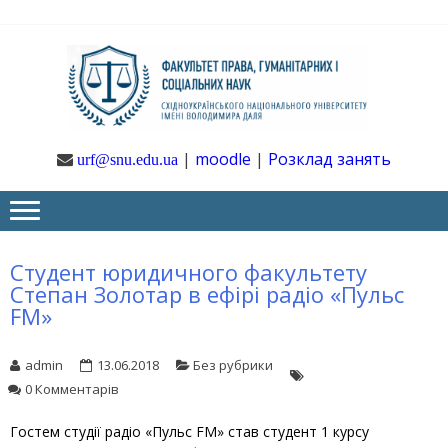
Skip
Skip
to
to
navigation
content
Ф
Юрфак
СНУ ім. В.
Даля
ГУ
|
moodle
|
Розклад занять
urf@snu.edu.ua
І 
НА
Студент юридичного факультету
Степан Золотар в ефірі радіо «Пульс
FM»
admin
13.06.2018
Без рубрики
0 Комментарів
Гостем студії радіо «Пульс FM» став студент 1 курсу