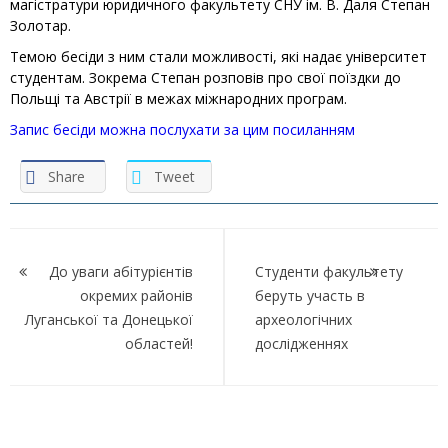
магістратури юридичного факультету СНУ ім. В. Даля Степан
Золотар.
Темою бесіди з ним стали можливості, які надає університет
студентам. Зокрема Степан розповів про свої поїздки до
Польщі та Австрії в межах міжнародних програм.
Запис бесіди можна послухати за цим посиланням
Share
Tweet
Навігація
записів
До уваги абітурієнтів
Студенти факультету
окремих районів
беруть участь в
Луганської та Донецької
археологічних
областей!
дослідженнях