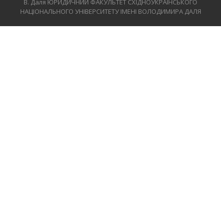
В. Даля
ЮРИДИЧНИЙ ФАКУЛЬТЕТ СХІДНОУКРАЇНСЬКОГО
НАЦІОНАЛЬНОГО УНІВЕРСИТЕТУ ІМЕНІ ВОЛОДИМИРА ДАЛЯ