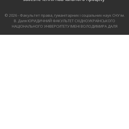
© 2026 - Факультет права, гуманітарних і соціальних наук СНУ ім.
В. Даля
ЮРИДИЧНИЙ ФАКУЛЬТЕТ СХІДНОУКРАЇНСЬКОГО
НАЦІОНАЛЬНОГО УНІВЕРСИТЕТУ ІМЕНІ ВОЛОДИМИРА ДАЛЯ