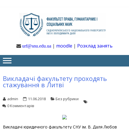
Skip
Skip
to
to
navigation
content
Ф
Юрфак
СНУ ім. В.
Даля
ГУ
|
moodle
|
Розклад занять
urf@snu.edu.ua
І 
НА
Викладачі факультету проходять
стажування в Литві
admin
11.06.2018
Без рубрики
0 Комментарів
Викладачі юридичного факультету СНУ ім. В. Даля Любов