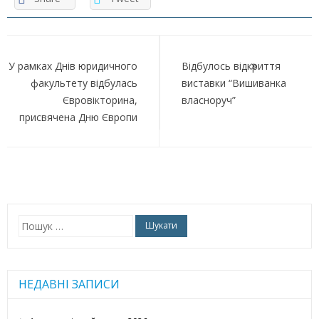
Навігація
записів
У рамках Днів юридичного
Відбулось відкриття
факультету відбулась
виставки “Вишиванка
Євровікторина,
власноруч”
присвячена Дню Європи
Пошук:
НЕДАВНІ ЗАПИСИ