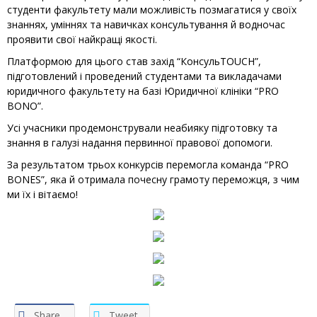
студенти факультету мали можливість позмагатися у своїх
знаннях, уміннях та на
вичках консультування й водночас
проявити свої найкращі якості.
Платформою для цього став захід “КонсульTOUCH”,
підготовлений і проведений студентами та викладачами
юридичного факультету на базі Юридичної клініки “PRO
BONO”.
Усі учасники продемонстрували неабияку підготовку та
знання в галузі надання первинної правової допомоги.
За результатом трьох конкурсів перемогла команда “PRO
BONES”, яка й отримала почесну грамоту переможця, з чим
ми їх і вітаємо!
Share
Tweet