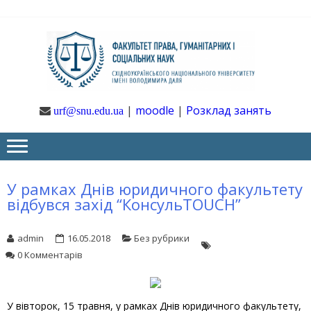
Skip
Skip
to
to
navigation
content
Ф
Юрфак
СНУ ім. В.
Даля
ГУ
|
moodle
|
Розклад занять
urf@snu.edu.ua
І 
НА
У рамках Днів юридичного факультету
відбувся захід “КонсульTOUCH”
admin
16.05.2018
Без рубрики
0 Комментарів
У вівторок, 15 травня, у рамках Днів юридичного факультету,