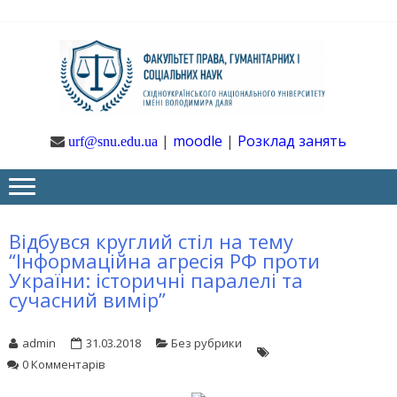
Skip
Skip
to
to
navigation
content
Ф
Юрфак
СНУ ім. В.
Даля
ГУ
|
moodle
|
Розклад занять
urf@snu.edu.ua
І 
НА
Відбувся круглий стіл на тему
“Інформаційна агресія РФ проти
України: історичні паралелі та
сучасний вимір”
admin
31.03.2018
Без рубрики
0 Комментарів