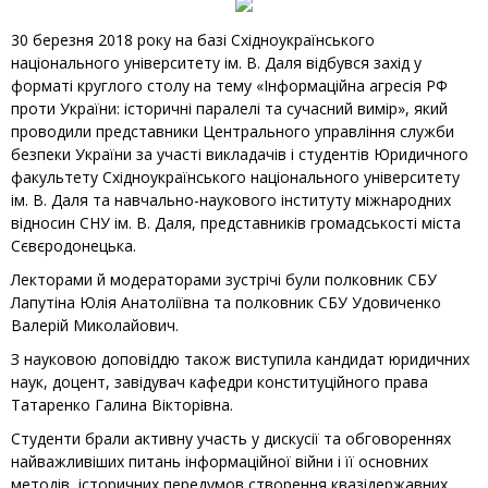
30 березня 2018 року на базі Східноукраїнського
національного університету ім. В. Даля відбувся захід у
форматі круглого столу на тему «Інформаційна агресія РФ
проти України: історичні паралелі та сучасний вимір», який
проводили представники Центрального управління служби
безпеки України за участі викладачів і студентів Юридичного
факультету Східноукраїнського національного університету
ім. В. Даля та навчально-наукового інституту міжнародних
відносин СНУ ім. В. Даля, представників громадськості міста
Сєвєродонецька.
Лекторами й модераторами зустрічі були полковник СБУ
Лапутіна Юлія Анатоліївна та полковник СБУ Удовиченко
Валерій Миколайович.
З науковою доповіддю також виступила кандидат юридичних
наук, доцент, завідувач кафедри конституційного права
Татаренко Галина Вікторівна.
Студенти брали активну участь у дискусії та обговореннях
найважливіших питань інформаційної війни і її основних
методів, історичних передумов створення квазідержавних