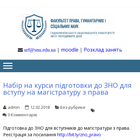
Skip
Skip
to
to
navigation
content
Ф
Юрфак
СНУ ім. В.
Даля
ГУ
|
moodle
|
Розклад занять
urf@snu.edu.ua
І 
НА
Набір на курси підготовки до ЗНО для
вступу на магістратуру з права
admin
12.02.2018
Без рубрики
0 Комментарів
Підготовка до ЗНО для вступників до магістратури з права.
Реєстрація за посилання
http://bit.ly/zno_pravo